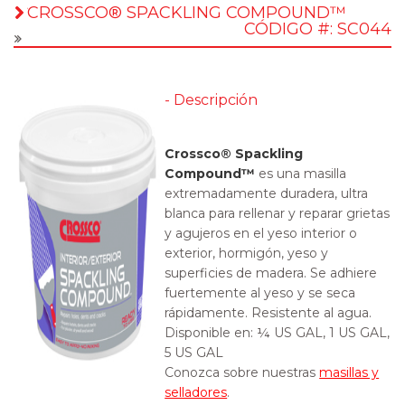
CROSSCO® SPACKLING COMPOUND™
CÓDIGO #: SC044
- Descripción
Crossco® Spackling
Compound™
es una masilla
extremadamente duradera, ultra
blanca para rellenar y reparar grietas
y agujeros en el yeso interior o
exterior, hormigón, yeso y
superficies de madera. Se adhiere
fuertemente al yeso y se seca
rápidamente. Resistente al agua.
Disponible en:
¼ US GAL, 1 US GAL,
5 US GAL
Conozca sobre nuestras
masillas y
selladores
.