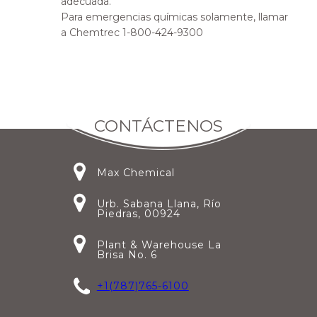
adecuada.
Para emergencias químicas solamente, llamar
a Chemtrec 1-800-424-9300
CONTÁCTENOS
Max Chemical
Urb. Sabana Llana, Río
Piedras, 00924
Plant & Warehouse La
Brisa No. 6
+1(787)765-6100