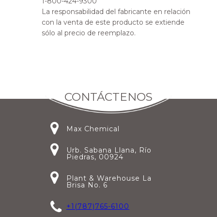
1-800-424-9300
La responsabilidad del fabricante en relación
con la venta de este producto se extiende
sólo al precio de reemplazo.
CONTÁCTENOS
Max Chemical
Urb. Sabana Llana, Río
Piedras, 00924
Plant & Warehouse La
Brisa No. 6
+1(787)765-6100