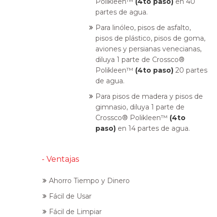
Polikleen™
(4
to
paso)
en 40
partes de agua.
Para linóleo, pisos de asfalto,
pisos de plástico, pisos de goma,
aviones y persianas venecianas,
diluya 1 parte de Crossco®
Polikleen™
(4to paso)
20 partes
de agua.
Para pisos de madera y pisos de
gimnasio, diluya 1 parte de
Crossco® Polikleen™
(4to
paso)
en 14 partes de agua.
- Ventajas
Ahorro Tiempo y Dinero
Fácil de Usar
Fácil de Limpiar